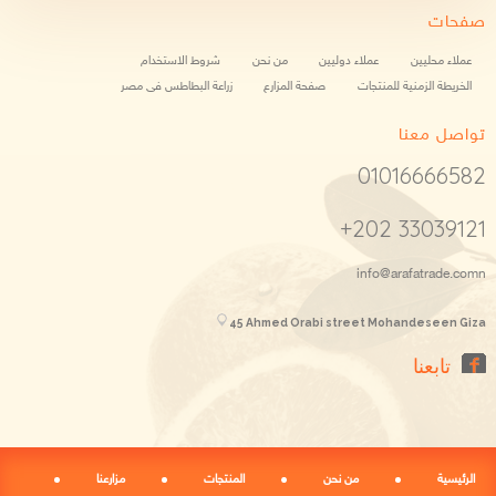
صفحات
عملاء محليين
عملاء دوليين
من نحن
شروط الاستخدام
الخريطة الزمنية للمنتجات
صفحة المزارع
زراعة البطاطس فى مصر
تواصل معنا
01016666582
+202 33039121
info@arafatrade.comn
45 Ahmed Orabi street Mohandeseen Giza
تابعنا
الرئيسية
من نحن
المنتجات
مزارعنا