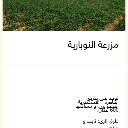
مزرعة النوبارية
توجد على طريق
القاهرة
–
الاسكندرية
الصحراوى
.
و مساح
تها
600
فدان
.
طرق الرى
:
ثابت و