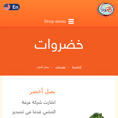
Drop menu
خضروات
الرئيسية
←
خضروات
←
بصل أخضر
بصل أخضر
اختارت شركة عرفة
المضي قدما في تصدير