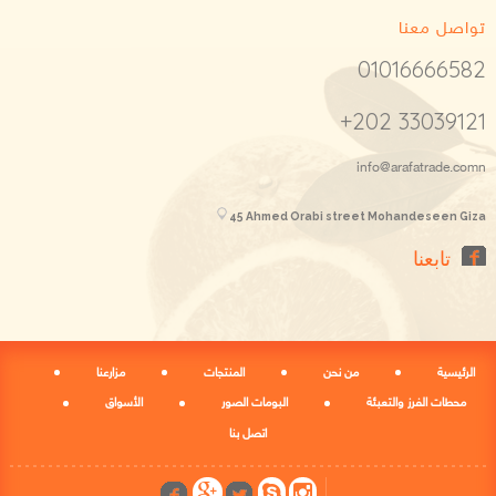
تواصل معنا
01016666582
+202 33039121
info@arafatrade.comn
45 Ahmed Orabi street Mohandeseen Giza
تابعنا
الرئيسية
من نحن
المنتجات
مزارعنا
محطات الفرز والتعبئة
البومات الصور
الأسواق
اتصل بنا