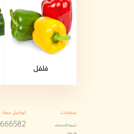
البصل
فلفل
صفحات
تواصل معنا
6666582
شروط الاستخدام
من نحن