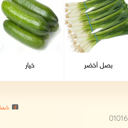
بصل أخضر
خيار
تابعنا
0101