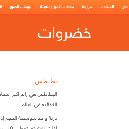
نحن
المنتجات
مزارعنا
محطات الفرز والتعبئة
البومات الصور
ال
خضروات
الرئيسية
←
خضروات
←
بطاطس
بطاطس
البطاطس هي رابع أكبر المحا
الغذائية في العالم
درنة واحد متوسطة الحجم إذا