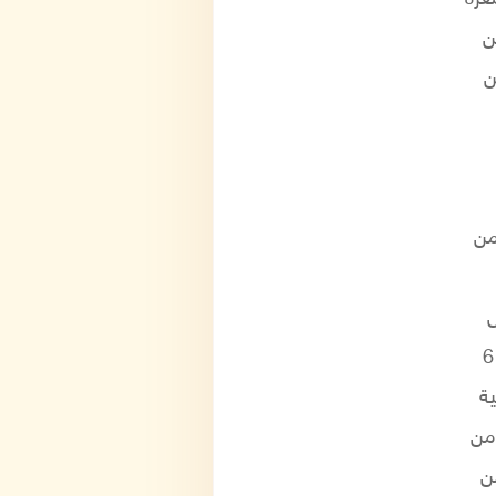
رة
ن
ن
من
تعتبر مصدر جيد لفيتامين ب 6
ية
وأخيرا توفر 6٪ من
ن